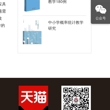
教学180例
应具
题需
公众号
改
中小学概率统计教学
学的
研究